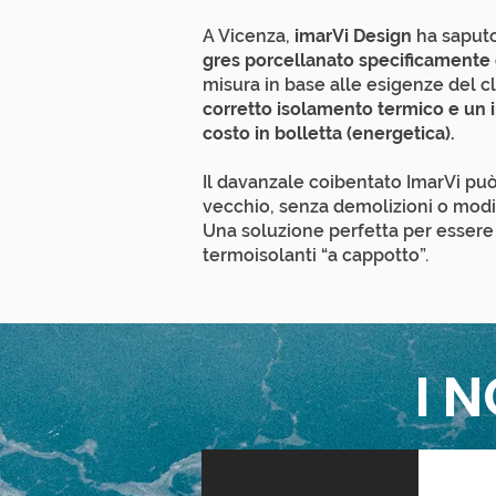
A Vicenza,
imarVi Design
ha saputo
gres porcellanato specificamente
misura in base alle esigenze del c
corretto isolamento termico
e un 
costo in bolletta (energetica).
Il davanzale coibentato ImarVi pu
vecchio, senza demolizioni o modif
Una soluzione perfetta per essere 
termoisolanti “a cappotto”.
I 