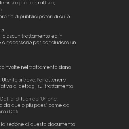
i misure precontrattuali;
e;
izio di pubblici poteri di cui è
i.
di ciascun trattamento ed in
tto o necessario per concludere un
ti coinvolte nel trattamento siano
l’Utente si trova. Per ottenere
lativa ai dettagli sul trattamento
ati al di fuori dell’Unione
ita da due o più paesi, come ad
e i Dati.
o la sezione di questo documento