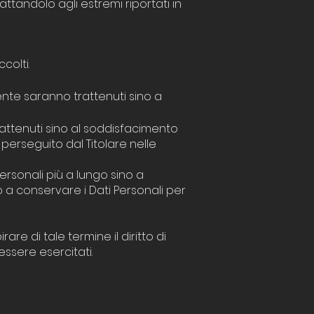
attandolo agli estremi riportati in
colti.
Utente saranno trattenuti sino a
 trattenuti sino al soddisfacimento
o perseguito dal Titolare nelle
ersonali più a lungo sino a
 a conservare i Dati Personali per
are di tale termine il diritto di
essere esercitati.