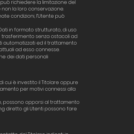
può richiedere la limitazione del
se non la loro conservazione.
ate condizioni, l’Utente può
i Dati in formato strutturato, di uso
l trasferimento senza ostacoli ad
ti automatizzati ed il trattamento
rattuali ad esso connesse.
ne dei dati personali
i cui è investito il Titolare oppure
attamento per motivi connessi alla
etto, possono opporsi al trattamento
ing diretto gli Utenti possono fare