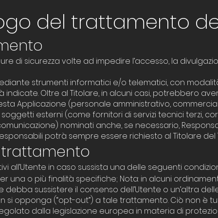
ogo del trattamento dei
amento
ure di sicurezza volte ad impedire l’accesso, la divulgazio
ediante strumenti informatici e/o telematici, con modalit
à indicate. Oltre al Titolare, in alcuni casi, potrebbero ave
uesta Applicazione (personale amministrativo, commerciale
ggetti esterni (come fornitori di servizi tecnici terzi, corr
 comunicazione) nominati anche, se necessario, Responsa
Responsabili potrà sempre essere richiesto al Titolare del
l trattamento
ativi all’Utente in caso sussista una delle seguenti condizion
r una o più finalità specifiche; Nota: in alcuni ordinament
e debba sussistere il consenso dell’Utente o un’altra delle
n si opponga (“opt-out”) a tale trattamento. Ciò non è tut
regolato dalla legislazione europea in materia di protezio