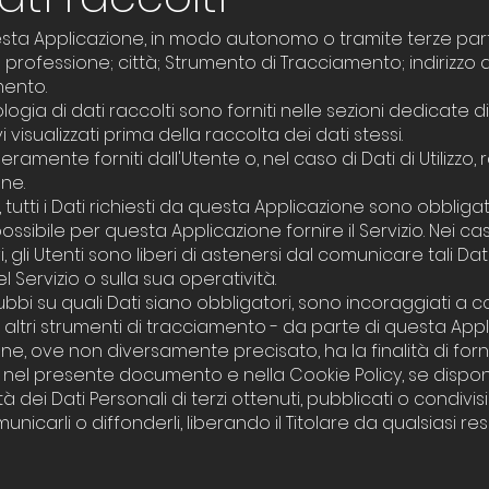
questa Applicazione, in modo autonomo o tramite terze par
; professione; città; Strumento di Tracciamento; indirizzo di
mento.
ogia di dati raccolti sono forniti nelle sezioni dedicate d
 visualizzati prima della raccolta dei dati stessi.
eramente forniti dall'Utente o, nel caso di Dati di Utilizz
ne.
tti i Dati richiesti da questa Applicazione sono obbligatori
sibile per questa Applicazione fornire il Servizio. Nei ca
i, gli Utenti sono liberi di astenersi dal comunicare tali D
 Servizio o sulla sua operatività.
bi su quali Dati siano obbligatori, sono incoraggiati a con
i altri strumenti di tracciamento - da parte di questa Appli
one, ove non diversamente precisato, ha la finalità di fornir
itte nel presente documento e nella Cookie Policy, se disponi
tà dei Dati Personali di terzi ottenuti, pubblicati o condi
municarli o diffonderli, liberando il Titolare da qualsiasi re