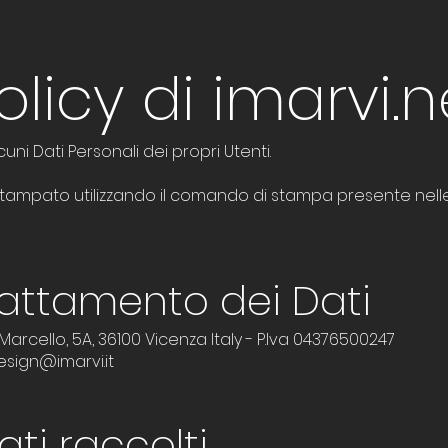
olicy di imarvi.n
ni Dati Personali dei propri Utenti.
pato utilizzando il comando di stampa presente nelle i
Trattamento dei Dati
 Marcello, 5A, 36100 Vicenza Italy - P.Iva 04376500247
esign@imarvi.it
ati raccolti