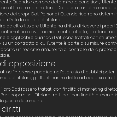
mento. Quando ricorrono determinate condizioni, l’Utente 
 caso il Titolare non tratterà i Dati per alcun altro scopo 
ione dei propri Dati Personali. Quando ricorrono determin
pri Dati da parte del Titolare.
rire ad altro titolare. L’Utente ha diritto di ricevere i propr
 automatico e, ove tecnicamente fattibile, di ottenerne i
ione è applicabile quando i Dati sono trattati con strumen
 su un contratto di cui l’Utente è parte o su misure cont
porre un reclamo all’autorità di controllo della protezio
iale.
o di opposizione
i nell’interesse pubblico, nell’esercizio di pubblici poteri d
imo del Titolare, gli Utenti hanno diritto ad opporsi al tr
 i loro Dati fossero trattati con finalità di marketing dir
er scoprire se il Titolare tratti dati con finalità di market
i di questo documento.
iritti