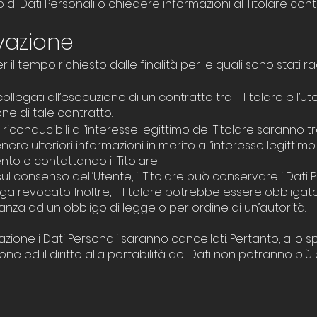
o di Dati Personali o chiedere informazioni al Titolare cont
vazione
r il tempo richiesto dalle finalità per le quali sono stati rac
collegati all’esecuzione di un contratto tra il Titolare e l’
e di tale contratto.
tà riconducibili all’interesse legittimo del Titolare saranno
nere ulteriori informazioni in merito all’interesse legittim
to o contattando il Titolare.
 consenso dell’Utente, il Titolare può conservare i Dati P
evocato. Inoltre, il Titolare potrebbe essere obbligato
nza ad un obbligo di legge o per ordine di un’autorità.
one i Dati Personali saranno cancellati. Pertanto, allo spir
one ed il diritto alla portabilità dei Dati non potranno più 