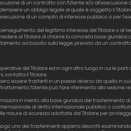
ecuzione di un contratto con l’Utente e/o all'esecuzione d
dempiere un obbligo legale al quale è soggetto il Titolar
secuzione di un compito di interesse pubblico o per l'eserc
perseguimento del legittimo interesse del Titolare o di terz
edere al Titolare di chiarire la concreta base giuridica 
trattamento sia basato sulla legge, previsto da un contra
 operative del Titolare ed in ogni altro luogo in cui le par
i, contatta il Titolare.
bero essere trasferiti in un paese diverso da quello in cui 
l trattamento l’Utente può fare riferimento alla sezione re
rmazioni in merito alla base giuridica del trasferimento di D
ternazionale di diritto internazionale pubblico o costitu
le misure di sicurezza adottate dal Titolare per protegger
 luogo uno dei trasferimenti appena descritti esaminand