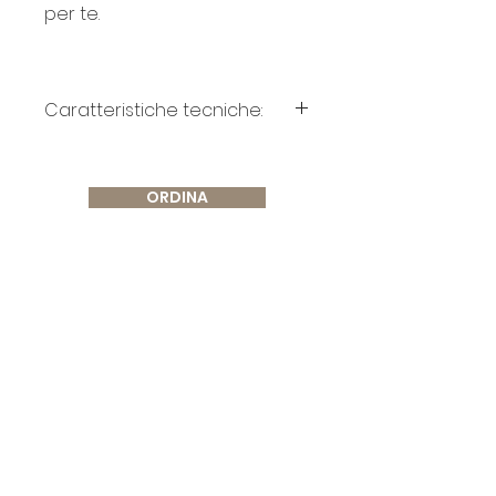
per te.
Caratteristiche tecniche:
Dimensioni: 705 x 500 x 105
Lavabo in appoggio su 
ORDINA
mensola
Vasca raccolta acqua 
interamente in acciaio 
inox con collegamento 
diretto allo scarico
Vasca senza troppo 
pieno
Foro rubinetteria su 
richiesta
Piastra in gres 
porcellanato, amovibile 
per la pulizia
Perfetto per abbinare la 