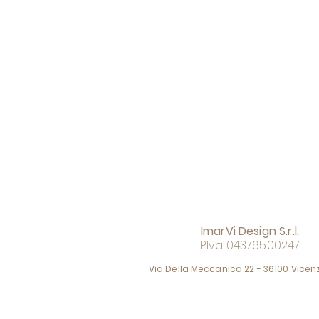
ImarVi Design S.r.l.
P.Iva 04376500247
Via Della Meccanica 22 - 36100 Vicenz